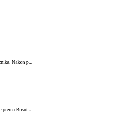
znika. Nakon p...
e prema Bosni...