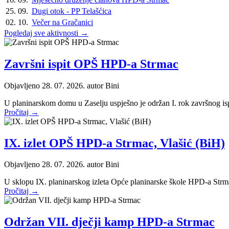
25. 09.
Dugi otok - PP Telašćica
02. 10.
Večer na Gračanici
Pogledaj sve aktivnosti →
Završni ispit OPŠ HPD-a Strmac
Objavljeno 28. 07. 2026. autor
Bini
U planinarskom domu u Zaselju uspješno je održan I. rok završnog is
Pročitaj →
IX. izlet OPŠ HPD-a Strmac, Vlašić (BiH)
Objavljeno 28. 07. 2026. autor
Bini
U sklopu IX. planinarskog izleta Opće planinarske škole HPD-a Strma
Pročitaj →
Održan VII. dječji kamp HPD-a Strmac