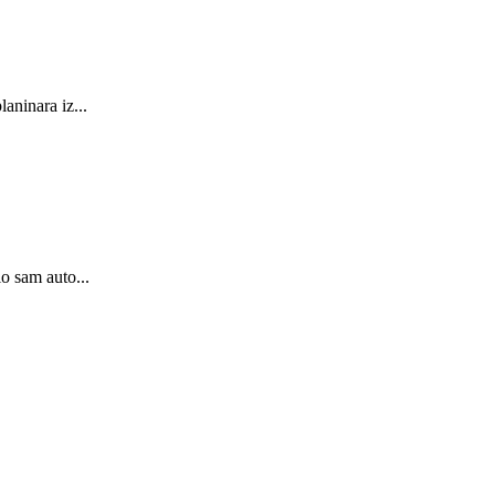
aninara iz...
o sam auto...