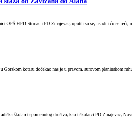
 staza od Zavižana do Alana
i OPŠ HPD Strmac i PD Zmajevac, uputili su se, usuditi ću se reći, na 
da u Gorskom kotaru dočekao nas je u pravom, surovom planinskom ruhu.
diška školarci spomenutog društva, kao i školarci PD Zmajevac, Novsk