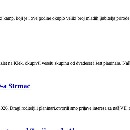
kamp, koji je i ove godine okupio veliki broj mladih ljubitelja prirode i
izlet na Klek, okupivši veselu skupinu od dvadeset i šest planinara. Naš
D-a Strmac
ditelji i planinari,otvorili smo prijave interesa za naš VII. dječ