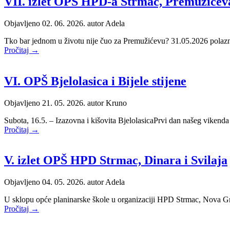
VII. izlet OPŠ HPD-a Strmac, Premužićeva
Objavljeno 02. 06. 2026. autor
Adela
Tko bar jednom u životu nije čuo za Premužićevu? 31.05.2026 polaznic
Pročitaj →
VI. OPŠ Bjelolasica i Bijele stijene
Objavljeno 21. 05. 2026. autor
Kruno
Subota, 16.5. – Izazovna i kišovita BjelolasicaPrvi dan našeg viken
Pročitaj →
V. izlet OPŠ HPD Strmac, Dinara i Svilaja
Objavljeno 04. 05. 2026. autor
Adela
U sklopu opće planinarske škole u organizaciji HPD Strmac, Nova Gra
Pročitaj →