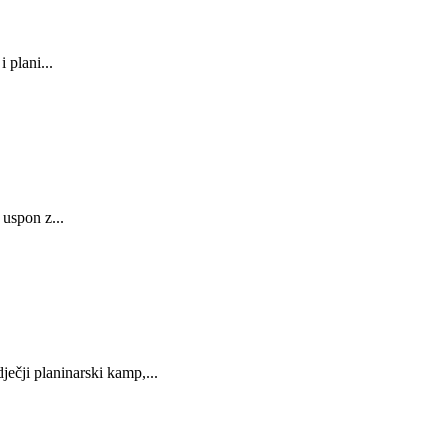
 plani...
 uspon z...
ji planinarski kamp,...