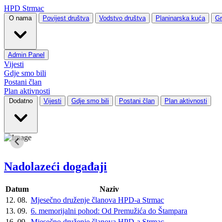
HPD Strmac
O nama
Povijest društva
Vodstvo društva
Planinarska kuća
Gr
Admin Panel
Vijesti
Gdje smo bili
Postani član
Plan aktivnosti
Dodatno
Vijesti
Gdje smo bili
Postani član
Plan aktivnosti
Nadolazeći događaji
Datum
Naziv
12. 08.
Mjesečno druženje članova HPD-a Strmac
13. 09.
6. memorijalni pohod: Od Premužića do Štampara
16. 09.
Mjesečno druženje članova HPD-a Strmac