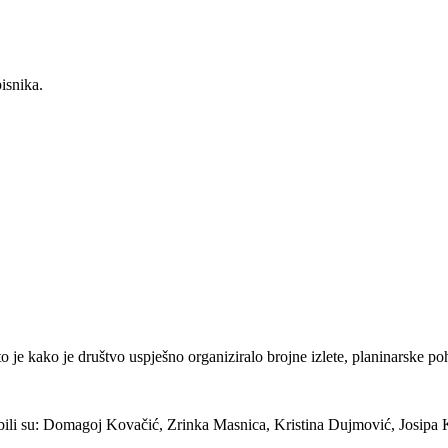
pisnika.
to je kako je društvo uspješno organiziralo brojne izlete, planinarske p
bili su: Domagoj Kovačić, Zrinka Masnica, Kristina Dujmović, Josipa K