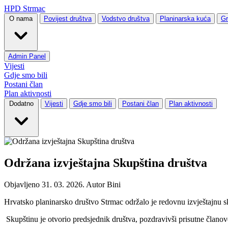
HPD Strmac
O nama
Povijest društva
Vodstvo društva
Planinarska kuća
Gr
Admin Panel
Vijesti
Gdje smo bili
Postani član
Plan aktivnosti
Dodatno
Vijesti
Gdje smo bili
Postani član
Plan aktivnosti
Održana izvještajna Skupština društva
Objavljeno 31. 03. 2026. Autor
Bini
Hrvatsko planinarsko društvo Strmac održalo je redovnu izvještajnu sku
Skupštinu je otvorio predsjednik društva, pozdravivši prisutne članove 