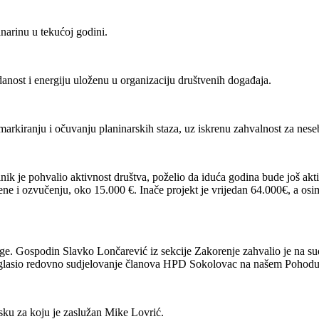
anarinu u tekućoj godini.
danost i energiju uloženu u organizaciju društvenih događaja.
arkiranju i očuvanju planinarskih staza, uz iskrenu zahvalnost za neseb
ik je pohvalio aktivnost društva, poželio da iduća godina bude još akti
tijene i ozvučenju, oko 15.000 €. Inače projekt je vrijedan 64.000€, 
ege. Gospodin Slavko Lončarević iz sekcije Zakorenje zahvalio je na s
glasio redovno sudjelovanje članova HPD Sokolovac na našem Pohodu
usku za koju je zaslužan Mike Lovrić.