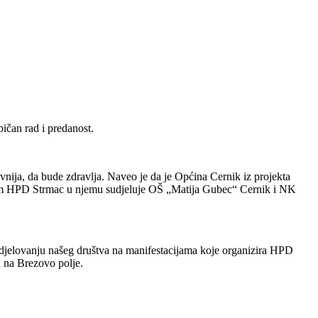
ičan rad i predanost.
vnija, da bude zdravlja. Naveo je da je Općina Cernik iz projekta
a osim HPD Strmac u njemu sudjeluje OŠ „Matija Gubec“ Cernik i NK
udjelovanju našeg društva na manifestacijama koje organizira HPD
 na Brezovo polje.