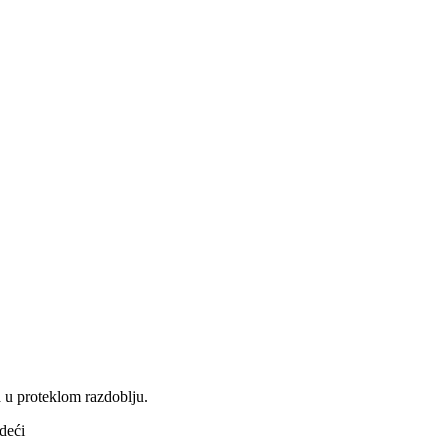
a u proteklom razdoblju.
edeći