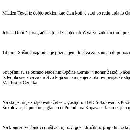
Mladen Tegel je dobio poklon kao član koji je stoti po redu uplatio čl
Jelena Dobričić nagrađena je priznanjem društva za izniman trud, pre
Tihomir Slišurić nagrađen je priznanjem društva za izniman doprinos m
Skupštini su se obratio Načelnik Općine Cernik, Vitomir Žakić. Načeln
izdvojila sredstva za društvo koja su namijenjena obnovi penjačke s
Maldost iz Cernika.
Na skupštini je sudjelovalo četvero gostiju iz HPD Sokolovac iz Pož
Sokolovac, Papučkim jaglacima i Pohodu na Kapavac. Također je na
Na kraju su se članovi društva i njihovi gosti družili uz prigodnu zak