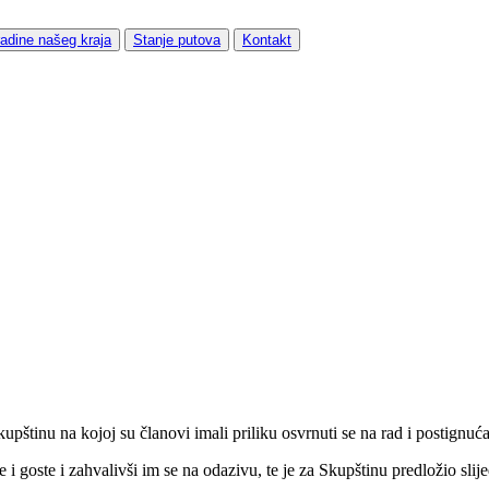
adine našeg kraja
Stanje putova
Kontakt
pštinu na kojoj su članovi imali priliku osvrnuti se na rad i postignuć
i goste i zahvalivši im se na odazivu, te je za Skupštinu predložio slij